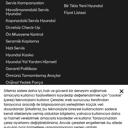
Servis Kampanyaları
Bir Tık!a Yeni Hyundai
Havalimanındaki Servis
Fiyat Listesi
Hyundai
Kapınızdaki Servis Hyundai
Ücretsiz Check-Up
Ön Muayene Kontrol
Seramik Kaplama
Hızlı Servis
Hyundai Kasko
Hyundai Yol Yardım Hizmeti
Garanti Politikası
Ömrünü Tamamlamış Araçlar
Orijinal Yedek Parça
Periyodik Bakım
Sitemiz sizlere daha iyi, hızlı ve güvenli bir deneyim sağlamak
amacıyla kullanıcı faaliyetlerini kaydedip değerlendirmek için “cookie”
Söz Veriyoruz
(çerez) teknolojisini kullanır. Çerezler, web sunucusu tarafından
Hyundai Marka Koleksiyonu
tarayıcınız aracılığı ile bilgisayarınıza yerleştirilen küçük veri
dosyalarıdır. Şirketimiz, bu teknolojiyle bireysel kullanıcıların sadece
Fırsat Parçaları
kendi istekleriyle vermiş oldukları bilgilerini, yalnızca kullanıcıya daha
iyi hizmet verebilmek amacıyla kaydeder ve kullanır. Tarayıcınızdan
çerez ayarlarını değiştirebilirsiniz. Ancak çerezleri engellemek bu sitede
sunulan bazı hizmetlere ulaşamamanıza neden olabilir.