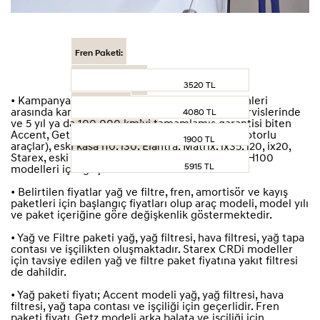
Fren Paketi:
Amortisör Paketi:
3520 TL
• Kampanya 02 Ocak 2026 – 31 Aralık 2026 tarihleri
Kayış Paketi:
arasında kampanyaya katılan Hyundai yetkili servislerinde
4080 TL
ve 5 yıl ya da 100.000 km’yi tamamlamış garantisi biten
Accent, Getz, eski kasa i20 (Benzinli ve Dizel motorlu
Yağ ve Filtre Paketi:
1900 TL
araçlar), eski kasa i10, i30, Elantra, Matrix, ix35, i20, ix20,
Starex, eski kasa Tucson, eski kasa Santa Fe ve H100
modelleri için geçerlidir.
5915 TL
• Belirtilen fiyatlar yağ ve filtre, fren, amortisör ve kayış
paketleri için başlangıç fiyatları olup araç modeli, model yılı
ve paket içeriğine göre değişkenlik göstermektedir.
• Yağ ve Filtre paketi yağ, yağ filtresi, hava filtresi, yağ tapa
contası ve işçilikten oluşmaktadır. Starex CRDi modeller
için tavsiye edilen yağ ve filtre paket fiyatına yakıt filtresi
de dahildir.
• Yağ paketi fiyatı; Accent modeli yağ, yağ filtresi, hava
filtresi, yağ tapa contası ve işçiliği için geçerlidir. Fren
paketi fiyatı, Getz modeli arka balata ve işçiliği için