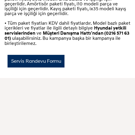
geçerlidir. Amörtisör paketi fiyatı, i10 modeli parça ve
işçiliği için geçerlidir. Kayış paketi fiyatı, ix35 modeli kayış
parça ve işçiliği için geçerlidir.
• Tüm paket fiyatları KDV dahil fiyatlardır. Model bazlı paket
içerikleri ve fiyatlar ile ilgili detaylı bilgiye
Hyundai yetkili
ve
servislerinden
Müşteri Danışma Hattı’ndan (0216 571 63
ulaşabilirsiniz. Bu kampanya başka bir kampanya ile
01)
birleştirilemez.
Servis Randevu Formu