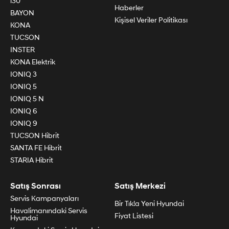
i30
Haberler
BAYON
Kişisel Veriler Politikası
KONA
TUCSON
INSTER
KONA Elektrik
IONIQ 3
IONIQ 5
IONIQ 5 N
IONIQ 6
IONIQ 9
TUCSON Hibrit
SANTA FE Hibrit
STARIA Hibrit
Satış Sonrası
Satış Merkezi
Servis Kampanyaları
Bir Tık!a Yeni Hyundai
Havalimanındaki Servis
Fiyat Listesi
Hyundai